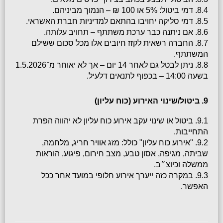
8.4. דמי ביטול: 5% או 100 ₪ – הנמוך מביניהם.
8.5. דמי סליקה יחויבו בהתאם למדיניות חברת האשראי.
8.6. אם ניתנה כבר ערכת משתתף – תחויב עלותה.
8.7. החברה רשאית לקזז חיובים אלו מכל סכום ששילם 
המשתתף.
8.8. ניתן לבטל גם לאחר 14 יום – אך לא יאוחר מ־1.5.2026 
בשעה 14:00 – בכפוף לתנאים דלעיל.
9. ביטול/שינוי האירוע (כוח עליון)
9.1. ביטול או שינוי עקב אירוע כוח עליון לא יהווה הפרת 
התחייבות.
9.2. "אירוע כוח עליון" כולל: מזג אוויר חריג, מלחמה, 
שביתה, מגיפה, אסון טבע, מצב חירום, פיגוע, הוראות 
ממשלה וכיוצ״ב.
9.3. במקרה כזה ייערך אירוע חלופי במועד אחר ככל 
האפשר.